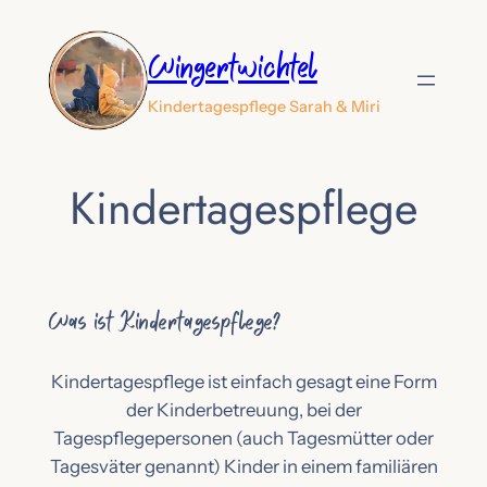
Zum
Inhalt
Wingertwichtel
springen
Kindertagespflege Sarah & Miri
Kindertagespflege
Was ist Kindertagespflege?
Kindertagespflege ist einfach gesagt eine Form
der Kinderbetreuung, bei der
Tagespflegepersonen (auch Tagesmütter oder
Tagesväter genannt) Kinder in einem familiären